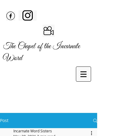
The Chapel of the Incarnate
Word
Post
Incarnate Word Sisters