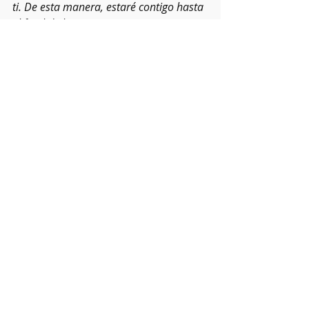
ti. De esta manera, estaré contigo hasta 
el final de los tiempos.
"Estaba hablando de la tercera persona 
de la Trinidad".
Haga clic 
AQUÍ 
para leer la reflexión 
completa (en inglés).
Recent Posts
See All