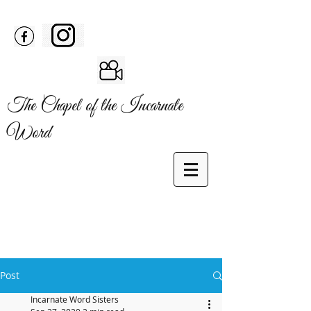
The Chapel of the Incarnate
Word
Post
Incarnate Word Sisters