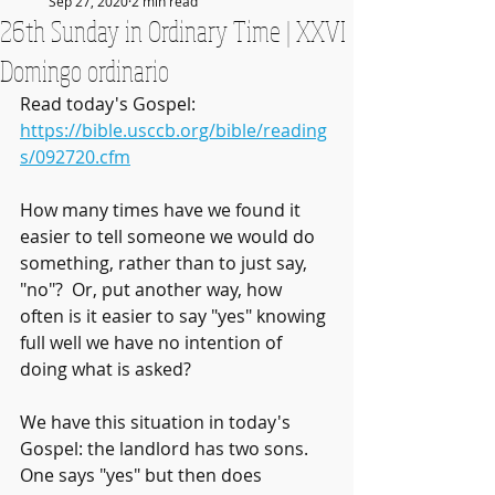
Sep 27, 2020
2 min read
26th Sunday in Ordinary Time | XXVI
Domingo ordinario
Read today's Gospel: 
https://bible.usccb.org/bible/reading
s/092720.cfm
How many times have we found it 
easier to tell someone we would do 
something, rather than to just say, 
"no"?  Or, put another way, how 
often is it easier to say "yes" knowing 
full well we have no intention of 
doing what is asked?
We have this situation in today's 
Gospel: the landlord has two sons. 
One says "yes" but then does 