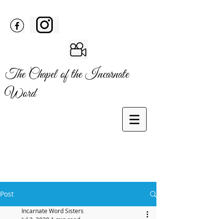
The Chapel of the Incarnate
Word
Post
Incarnate Word Sisters