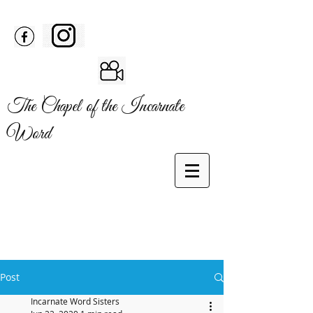
The Chapel of the Incarnate
Word
Post
Incarnate Word Sisters